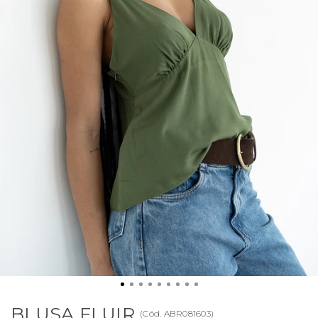
BLUSA FLUIR
(
Cód.
ABR081603
)