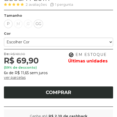
2
avaliações
1
pergunta
Tamanho
P
M
G
GG
Cor
De:
R$ 169,90
EM ESTOQUE
R$ 69,90
(
59
% de desconto)
6x
de
R$ 11,65
sem juros
ver parcelas
COMPRAR
Ganhe até
R$ 2,10
de cashback