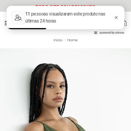
TODO SITE COM DESCONTO
Mudar
0
navegação
Início
Home