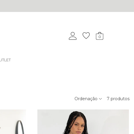
0
UTLET
Ordenação
7
produtos