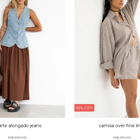
18% OFF
lete alongado jeans
camisa over fine li
R$ 229,90
R$ 219,90