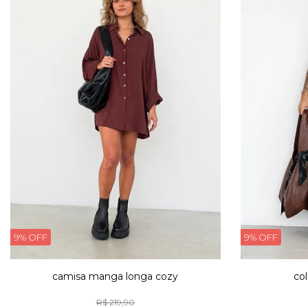
9% OFF
9% OFF
camisa manga longa cozy
co
R$ 219,90