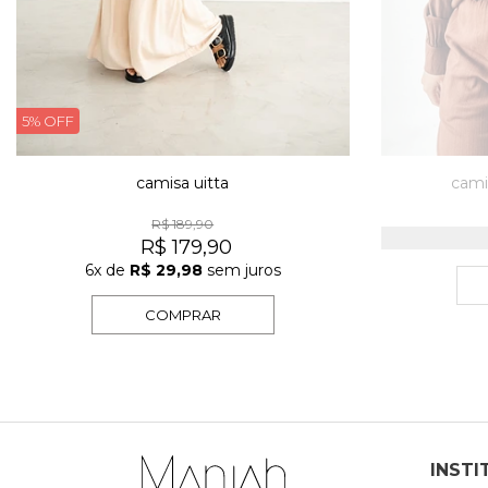
5% OFF
camisa uitta
cami
R$ 189,90
R$ 179,90
6x
de
R$ 29,98
sem juros
COMPRAR
INSTI