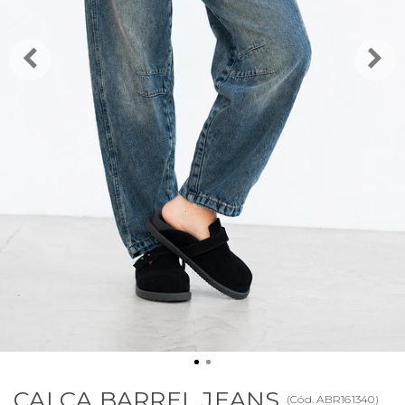
CALÇA BARREL JEANS
(
Cód.
ABR161340
)