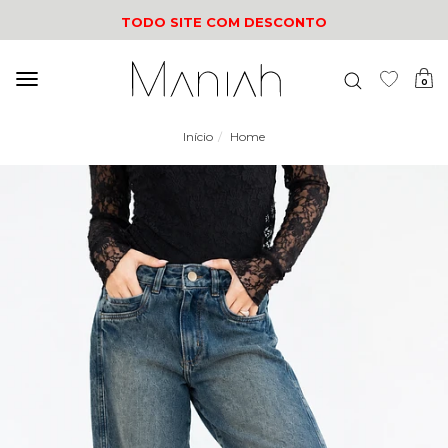
TODO SITE COM DESCONTO
Mudar
0
navegação
Início
Home