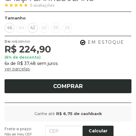
5
avaliações
Tamanho
46
44
42
40
38
36
De:
R$ 239,90
EM ESTOQUE
R$ 224,90
(
6
% de desconto)
6x
de
R$ 37,48
sem juros
ver parcelas
COMPRAR
Ganhe até
R$ 6,75
de cashback
Frete e prazo:
Calcular
Não sei meu CEP