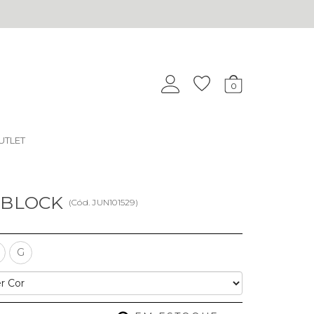
0
UTLET
 BLOCK
(
Cód.
JUN101529
)
G