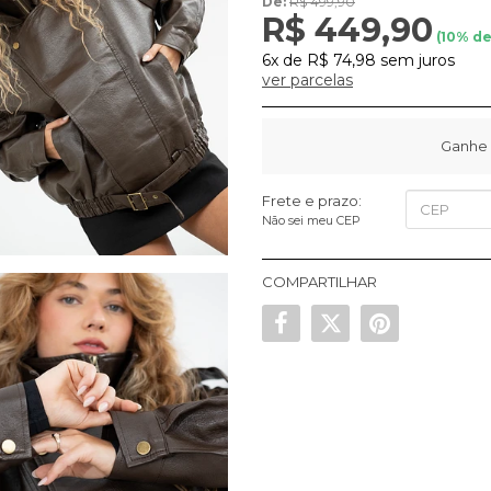
De:
R$ 499,90
R$ 449,90
(
10
% de
6x
de
R$ 74,98
sem juros
ver parcelas
Ganhe 
Frete e prazo:
Não sei meu CEP
COMPARTILHAR