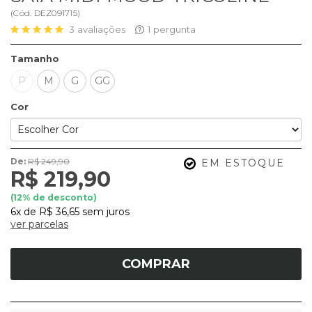
(
Cód.
DEZ091715
)
3
avaliações
1
pergunta
Tamanho
P
M
G
GG
Cor
De:
R$ 249,90
EM ESTOQUE
R$ 219,90
(
12
% de desconto)
6x
de
R$ 36,65
sem juros
ver parcelas
COMPRAR