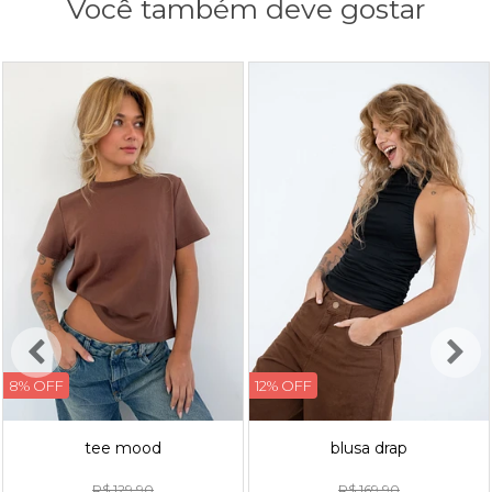
Você também deve gostar
8% OFF
12% OFF
tee mood
blusa drap
R$ 129,90
R$ 169,90