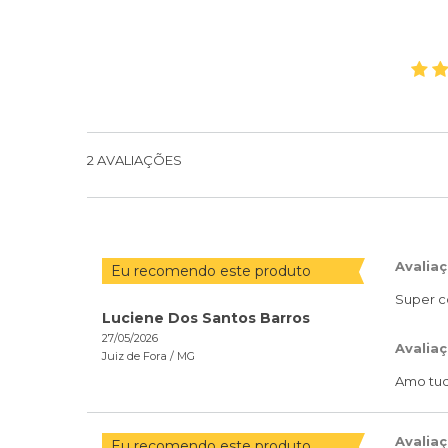
2
AVALIAÇÕES
Avalia
Eu recomendo este produto
Super co
Luciene Dos Santos Barros
27/05/2026
Avaliaç
Juiz de Fora /
MG
Amo tud
Avalia
Eu recomendo este produto