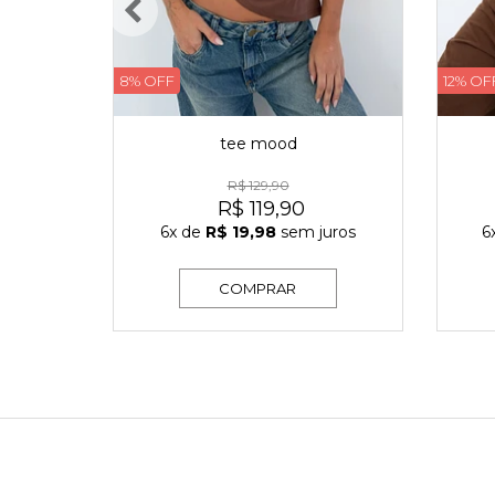
8% OFF
12% OF
tee mood
R$ 129,90
R$ 119,90
6x
de
R$ 19,98
sem juros
6
COMPRAR