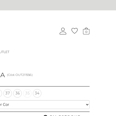
0
UTLET
RA
(
Cód.
OUT211556
)
8
37
36
35
34