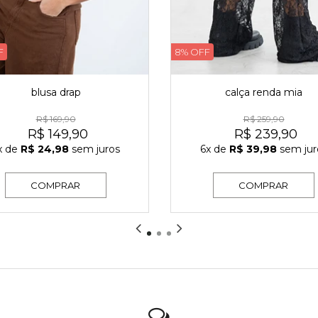
F
8% OFF
blusa drap
calça renda mia
R$ 169,90
R$ 259,90
R$ 149,90
R$ 239,90
x
de
R$ 24,98
sem juros
6x
de
R$ 39,98
sem jur
COMPRAR
COMPRAR