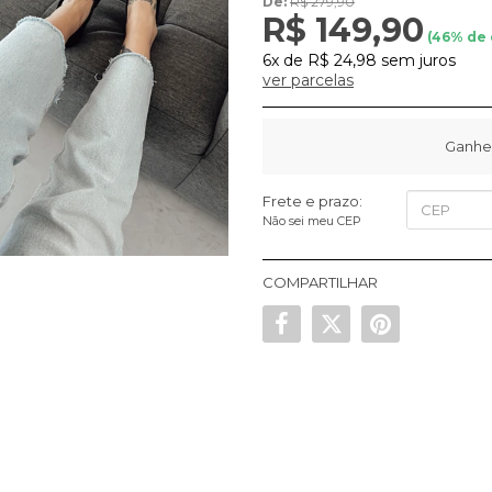
De:
R$ 279,90
R$ 149,90
(
46
% de
6x
de
R$ 24,98
sem juros
ver parcelas
Ganhe
Frete e prazo:
Não sei meu CEP
COMPARTILHAR