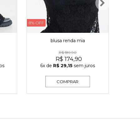
8% OFF
6% OFF
blusa renda mia
R$ 189,90
R$ 174,90
os
6x
de
R$ 29,15
sem juros
6x
d
COMPRAR