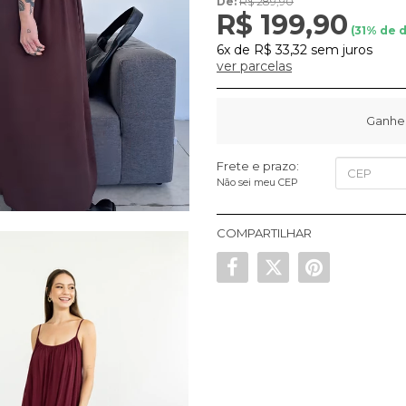
De:
R$ 289,90
R$ 199,90
(
31
% de 
6x
de
R$ 33,32
sem juros
ver parcelas
Ganhe
Frete e prazo:
Não sei meu CEP
COMPARTILHAR