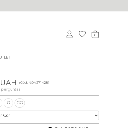
0
UTLET
 LUAH
(
Cód.
NOV271428
)
perguntas
G
GG