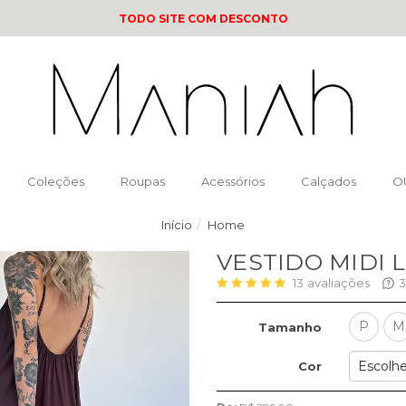
TODO SITE COM DESCONTO
Coleções
Roupas
Acessórios
Calçados
O
Início
Home
VESTIDO MIDI
13
avaliações
3
P
M
Tamanho
Cor